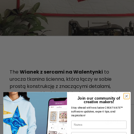
The
Wianek z sercami na Walentynki
to
urocza tkanina ścienna, która łączy w sobie
prostą konstrukcję z znaczącymi detalami,
dzięki czemu idealnie nadaje się na prezent lub
Join our community of
jako sezonowa dekoracja.
creative makers!
Stay ahead with exclusive CREATIVATE™
software updates, expert tips, and
inspiration!
Nazwa
E-mail