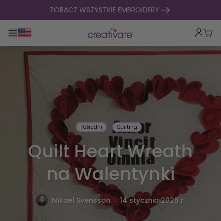
Przejdź do treści
ZOBACZ WSZYSTKIE EMBROIDERY
Przełącz główną nawigację
Kosz
Pośredni
Quilting
Quilt Heart Wreath
na Walentynki
.
Mikael Svensson
14 stycznia 2026 r.