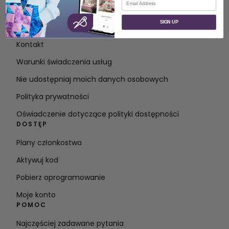
O
SIGN UP
O SVP Worldwide
Kontakt
Warunki świadczenia usług
Nie udostępniaj moich danych osobowych
Polityka prywatności
Oświadczenie dotyczące polityki dostępności
DOSTĘP
Plany członkostwa
Aktywuj kod
Pobierz oprogramowanie
Moje konto
POMOC
Najczęściej zadawane pytania