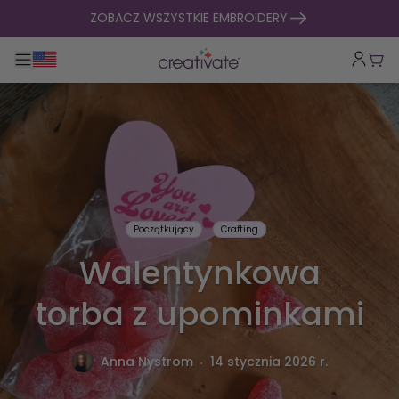
Przejdź do treści
ZOBACZ WSZYSTKIE EMBROIDERY
Przełącz główną nawigację
Kosz
Początkujący
Crafting
Walentynkowa
torba z upominkami
.
Anna Nystrom
14 stycznia 2026 r.