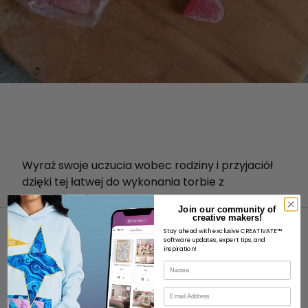
Wyraź swoje uczucia wobec rodziny i przyjaciół
dzięki tej łatwej do wykonania torbie z
upominkami.
Join our community of
creative makers!
Stay ahead with exclusive CREATIVATE™
software updates, expert tips, and
inspiration!
Nazwa
O
E-mail