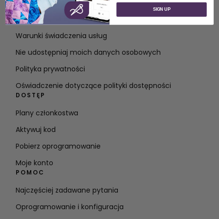
O SVP Worldwide
SIGN UP
Kontakt
Warunki świadczenia usług
Nie udostępniaj moich danych osobowych
Polityka prywatności
Oświadczenie dotyczące polityki dostępności
DOSTĘP
Plany członkostwa
Aktywuj kod
Pobierz oprogramowanie
Moje konto
POMOC
Najczęściej zadawane pytania
Oprogramowanie i konfiguracja