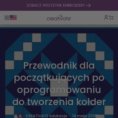
Przejdź do treści
ZOBACZ WSZYSTKIE EMBROIDERY
Przełącz główną nawigację
Kosz
Przewodnik dla
początkujących po
oprogramowaniu
do tworzenia kołder
.
CREATIVATE edukacja
14 maja 2025 r.