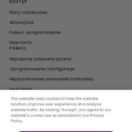
DOSTĘP
Plany członkostwa
Aktywuj kod
Pobierz oprogramowanie
Moje konto
POMOC
Najczęściej zadawane pytania
Oprogramowanie i konfiguracja
Międzynarodowe przewodniki Embroidery
Usuń konto
BĄDŹ NA BIEŻĄCO
This website uses cookies to help the website
function, improve user experience and analyze
Wprowadź
website traffic. By clicking “Accept“, you agree to our
website's cookie use as described in our Privacy
adres e-mail
Policy.