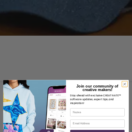
Join our community of
creative makers!
Stay ahead with exclusive CREATIVATE™
software updates, expert tips, and
inspiration!
Nazwa
O
E-mail
O SVP Worldwide