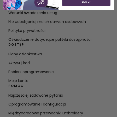
SIGN UP
Kontakt
Warunki świadczenia usług
Nie udostępniaj moich danych osobowych
Polityka prywatności
Oświadczenie dotyczące polityki dostępności
DOSTĘP
Plany członkostwa
Aktywuj kod
Pobierz oprogramowanie
Moje konto
POMOC
Najczęściej zadawane pytania
Oprogramowanie i konfiguracja
Międzynarodowe przewodniki Embroidery