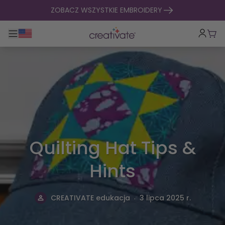
Przejdź do treści
ZOBACZ WSZYSTKIE EMBROIDERY
Przełącz główną nawigację
Kosz
Quilting Hat Tips &
Hints
.
CREATIVATE edukacja
3 lipca 2025 r.