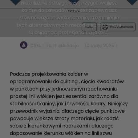
Niezależnie od tego, czy przygotowujesz
kołdrę do zawodów, czy też zapewniasz
zrównoważone wykończenie, zrozumienie
tych alternatywnych metod cięcia pomoże
Ci osiągnąć profesjonalną jakość.
.
CREATIVATE edukacja
14 maja 2025 r.
Podczas projektowania kołder w
oprogramowaniu do quilting , cięcie kwadratów
w punktach przy jednoczesnym zachowaniu
prostej linii włókien jest essential zarówno dla
stabilności tkaniny, jak i trwałości kołdry. Niniejszy
przewodnik wyjaśnia, dlaczego cięcie punktowe
powoduje większe straty materiału, jak radzić
sobie z kierunkowymi nadrukami i dlaczego
dopasowanie kierunku włókien na linii szwu