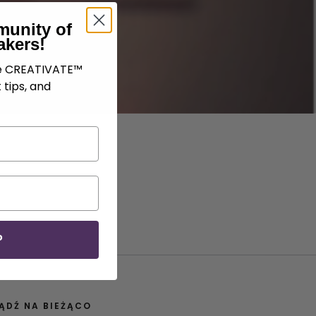
munity of
akers!
ve CREATIVATE™
 tips, and
P
ĄDŹ NA BIEŻĄCO