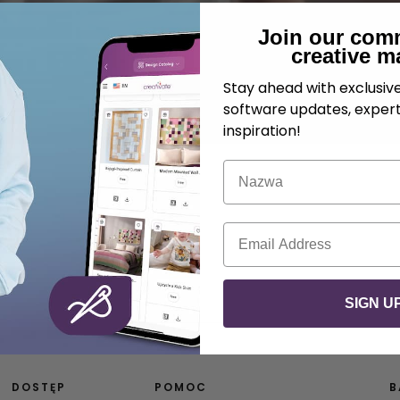
Join our com
creative m
Stay ahead with exclusi
software updates, expert
inspiration!
Nazwa
E-mail
SIGN U
DOSTĘP
POMOC
B