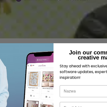
Join our com
creative m
Stay ahead with exclusi
r Design into an adorably fuzzy animal using the chenille
software updates, expert
llel rows to create channels, then slashing and fluffing th
inspiration!
ke real chenille.
Nazwa
ne
 Mac)
E-mail