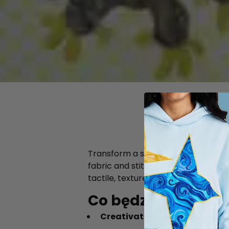
Transform a standard appliqué Supe
fabric and stitching it down in para
tactile, textured result that looks li
Co będzie potrzeb
Creativate Elite
(Windows lub