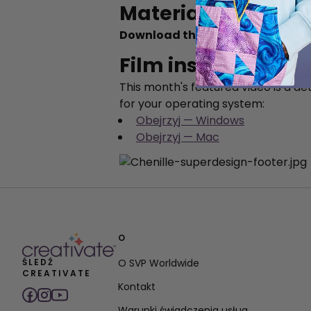
Materiały dydakt
Download the full lesson guide t
Film instruktażow
This month's featured video is a de
for your operating system:
Obejrzyj — Windows
Obejrzyj — Mac
O
ŚLEDŹ
O SVP Worldwide
CREATIVATE
Kontakt
Warunki świadczenia usług