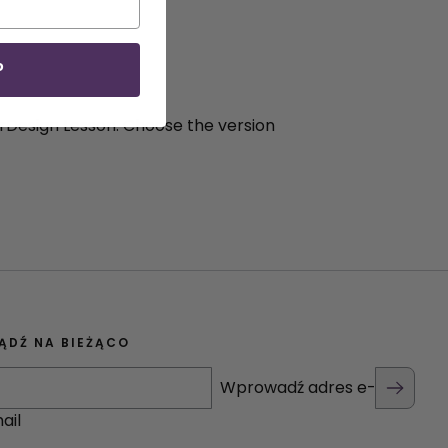
erDesign Lesson
P
perDesign Lesson. Choose the version
ĄDŹ NA BIEŻĄCO
Wprowadź adres e-
ail