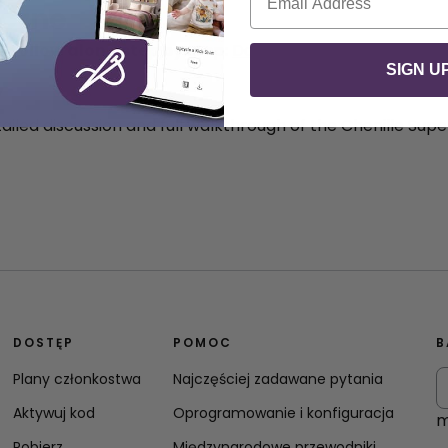
yczne
o follow along step by step:
Download the Chenille Sup
SIGN U
y
tailed discussion and full walkthrough of the Chenille Su
DOSTĘP
POMOC
B
Plany członkostwa
Najczęściej zadawane pytania
Aktywuj kod
Oprogramowanie i konfiguracja
m
Pobierz
Międzynarodowe przewodniki