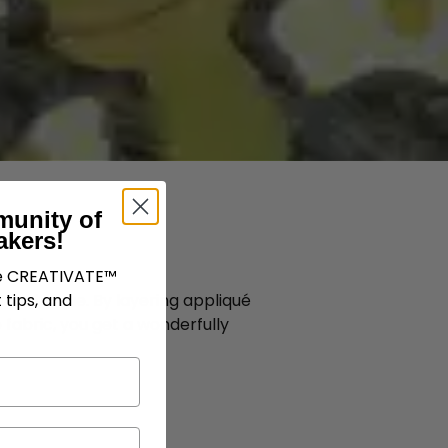
munity of
akers!
ve CREATIVATE™
 technique. By layering appliqué
 tips, and
e fabric, you get a wonderfully