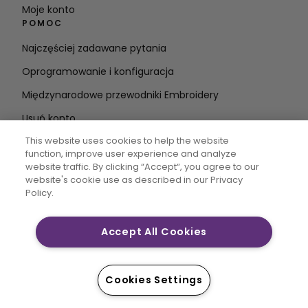
Moje konto
POMOC
Najczęściej zadawane pytania
Oprogramowanie i konfiguracja
Międzynarodowe przewodniki Embroidery
Usuń konto
BĄDŹ NA BIEŻĄCO
This website uses cookies to help the website
function, improve user experience and analyze
Wprowadź
website traffic. By clicking “Accept“, you agree to our
website's cookie use as described in our Privacy
adres e-mail
Policy.
Accept All Cookies
CREATIVATE MYSEWNET są zastrzeżonymi znakami
towarowymi firmy Singer Sourcing Limited LLC. © 2026
Singer Sourcing Limited LLC lub jej podmioty
Cookies Settings
stowarzyszone. Wszelkie prawa zastrzeżone.