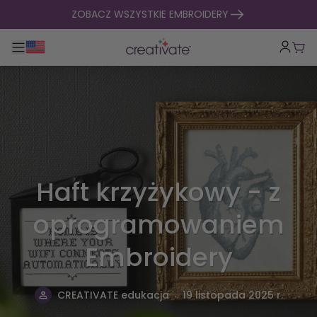
Przejdź do treści
ZOBACZ WSZYSTKIE EMBROIDERY
Przełącz główną nawigację
Kosz
Haft krzyżykowy - z
oprogramowaniem
Embroidery
.
CREATIVATE edukacja
19 listopada 2025 r.