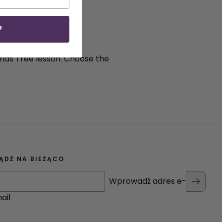
on
P
stmas Tree lesson. Choose the
ĄDŹ NA BIEŻĄCO
Wprowadź adres e-
ail