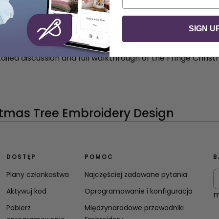
yczne
lesson guide:
Download the Fringe Christmas Tree Less
SIGN U
y
tailed discussion and full walkthrough of the Fringe Chri
DOSTĘP
POMOC
B
Plany członkostwa
Najczęściej zadawane pytania
Aktywuj kod
Oprogramowanie i konfiguracja
m
Pobierz
Międzynarodowe przewodniki