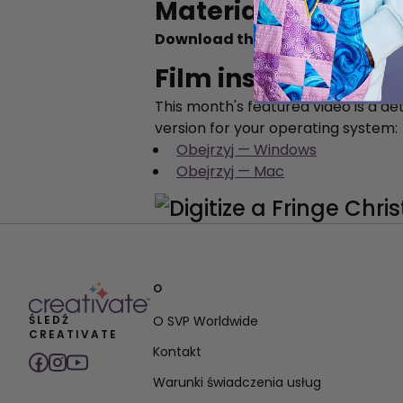
Materiały dydakt
Download the full step-by-step 
Film instruktażow
This month's featured video is a de
version for your operating system:
Obejrzyj — Windows
Obejrzyj — Mac
O
ŚLEDŹ
O SVP Worldwide
CREATIVATE
Kontakt
Warunki świadczenia usług