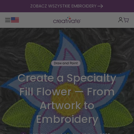
Przejdź do treści
ZOBACZ WSZYSTKIE EMBROIDERY
Przełącz główną nawigację
Kosz
Draw and Paint
Create a Specialty
Fill Flower — From
Artwork to
Embroidery