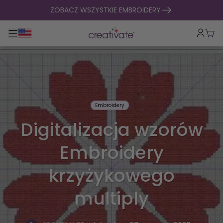
Przejdź do treści
ZOBACZ WSZYSTKIE EMBROIDERY
Przełącz główną nawigację
Kosz
Embroidery
Digitalizacja wzorów
Embroidery
krzyżykowego
multiply