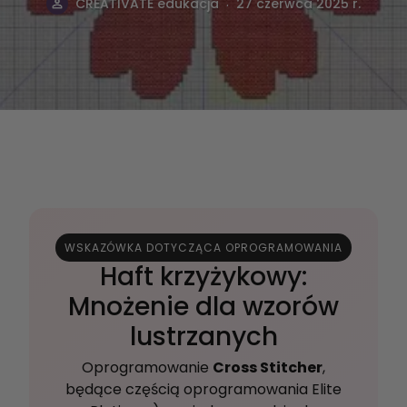
.
CREATIVATE edukacja
27 czerwca 2025 r.
WSKAZÓWKA DOTYCZĄCA OPROGRAMOWANIA
Haft krzyżykowy:
Mnożenie dla wzorów
lustrzanych
Oprogramowanie
Cross Stitcher
,
będące częścią oprogramowania Elite