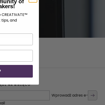
munity of
akers!
ve CREATIVATE™
 tips, and
P
ĄDŹ NA BIEŻĄCO
Wprowadź adres e-
ail