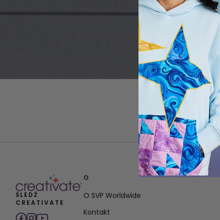
O
ŚLEDŹ
O SVP Worldwide
CREATIVATE
Kontakt