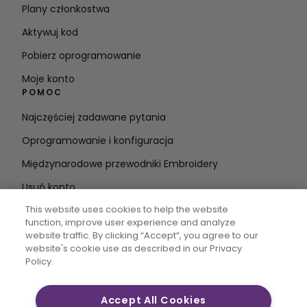
Plany członkostwa
Aktywuj kod
Pobierz oprogramowanie
Moje konto
POMOC
Najczęściej zadawane pytania
Oprogramowanie i konfiguracja
Międzynarodowe przewodniki Embroidery
Usuń konto
BĄDŹ NA BIEŻĄCO
This website uses cookies to help the website
function, improve user experience and analyze
Wprowadź
website traffic. By clicking “Accept“, you agree to our
website's cookie use as described in our Privacy
adres e-mail
Policy.
Accept All Cookies