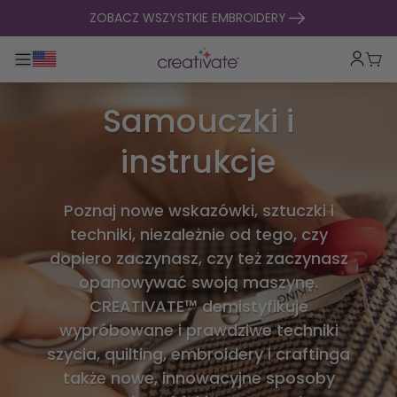
Przejdź do treści
ZOBACZ WSZYSTKIE EMBROIDERY
Przełącz główną nawigację
Kosz
Samouczki i
instrukcje
Poznaj nowe wskazówki, sztuczki i
techniki, niezależnie od tego, czy
dopiero zaczynasz, czy też zaczynasz
opanowywać swoją maszynę.
CREATIVATE™ demistyfikuje
wypróbowane i prawdziwe techniki
szycia, quilting, embroidery i craftinga
także nowe, innowacyjne sposoby