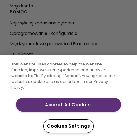
Moje konto
POMOC
Najczęściej zadawane pytania
Oprogramowanie i konfiguracja
Międzynarodowe przewodniki Embroidery
Usuń konto
BĄDŹ NA BIEŻĄCO
This website uses cookies to help the website
function, improve user experience and analyze
Wprowadź
website traffic. By clicking “Accept“, you agree to our
website's cookie use as described in our Privacy
adres e-mail
Policy.
Accept All Cookies
CREATIVATE MYSEWNET są zastrzeżonymi znakami
towarowymi firmy Singer Sourcing Limited LLC. © 2026
Singer Sourcing Limited LLC lub jej podmioty
Cookies Settings
stowarzyszone. Wszelkie prawa zastrzeżone.