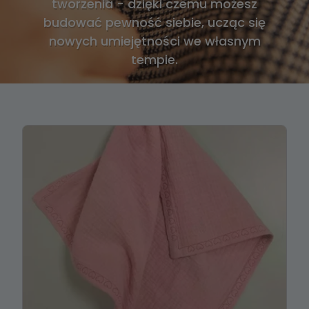
tworzenia - dzięki czemu możesz
budować pewność siebie, ucząc się
nowych umiejętności we własnym
tempie.