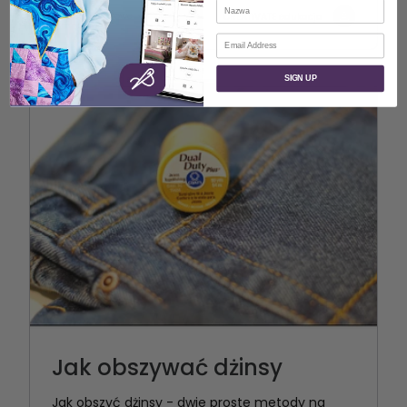
Nazwa
Ściegi laserowe
CREATIVATE edukacja
E-mail
SIGN UP
Jak obszywać dżinsy
Jak obszyć dżinsy - dwie proste metody na