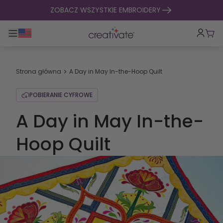
Przejdź do treści
ZOBACZ WSZYSTKIE EMBROIDERY
Przełącz główną nawigację
Kosz
Strona główna
A Day in May In-the-Hoop Quilt
POBIERANIE CYFROWE
A Day in May In-the-
Hoop Quilt