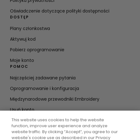
Polityka prywatności
Oświadczenie dotyczące polityki dostępności
DOSTĘP
Plany członkostwa
Aktywuj kod
Pobierz oprogramowanie
Moje konto
POMOC
Najczęściej zadawane pytania
Oprogramowanie i konfiguracja
Międzynarodowe przewodniki Embroidery
Usuń konto
BĄDŹ NA BIEŻĄCO
This website uses cookies to help the website
function, improve user experience and analyze
Wprowadź
website traffic. By clicking “Accept“, you agree to our
website's cookie use as described in our Privacy