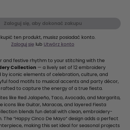
Zaloguj się, aby dokonać zakupu
kupić ten produkt, musisz posiadać konto.
Zaloguj się
lub
Utwórz konto
or and festive rhythm to your stitching with the
dery Collection
— a lively set of 12 embroidery
d by iconic elements of celebration, culture, and
yful food motifs to musical accents and party décor,
crafted to capture the energy of a true fiesta.
ites like Red Jalapeño, Taco, Avocado, and Margarita,
ve icons like Guitar, Maracas, and layered Fiesta
ollection blends fun detail with clean, embroidery-
n. The “Happy Cinco De Mayo” design adds a perfect
terpiece, making this set ideal for seasonal projects