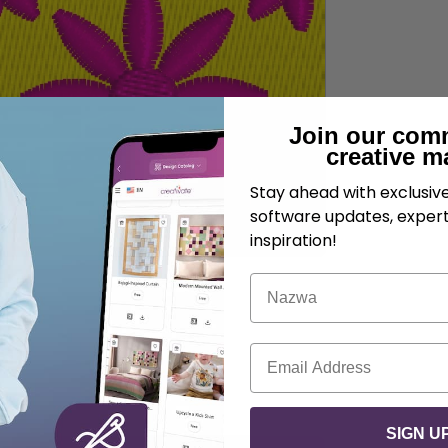
Join our com
creative m
Stay ahead with exclusi
software updates, expert
inspiration!
Nazwa
E-mail
SIGN U