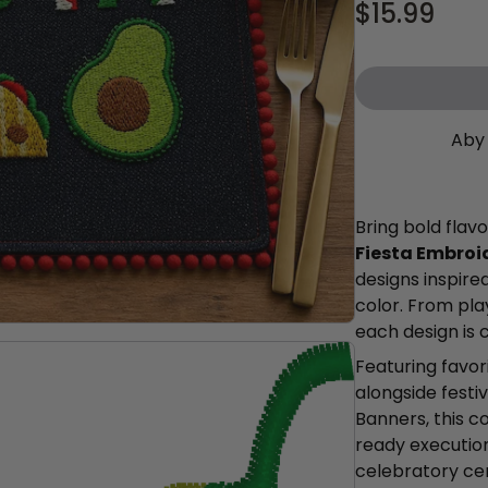
$15.99
Aby 
Bring bold flav
Fiesta Embroi
designs inspire
color. From pla
each design is 
Featuring favor
alongside festi
Banners, this c
ready executio
celebratory cen