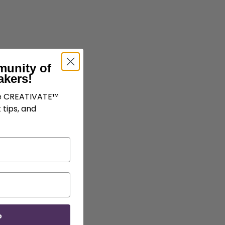
munity of
akers!
ve CREATIVATE™
 tips, and
P