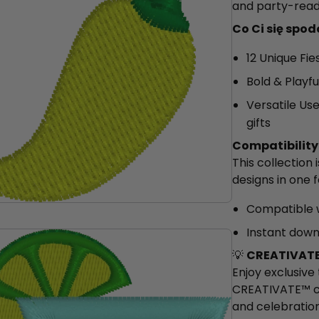
and party-read
Co Ci się spo
12 Unique Fie
Bold & Playfu
Versatile Use
gifts
Compatibility
This collection 
designs in one 
Compatible 
Instant down
💡
CREATIVATE
Enjoy exclusive
CREATIVATE™ co
and celebration