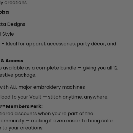
y creations.
doba
sta Designs
l Style
 – Ideal for apparel, accessories, party décor, and
 & Access
is available as a complete bundle — giving you all 12
festive package.
with ALL major embroidery machines
load to your Vault — stitch anytime, anywhere.
™ Members Perk:
 tiered discounts when you’re part of the
mmunity — making it even easier to bring color
 to your creations.