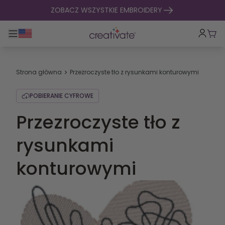
Przejdź do treści
ZOBACZ WSZYSTKIE EMBROIDERY
Przełącz główną nawigację
Kosz
Strona główna
Przezroczyste tło z rysunkami konturowymi
POBIERANIE CYFROWE
Przezroczyste tło z
rysunkami
konturowymi