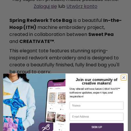
Zaloguj się
lub
Utwórz konto
Spring Redwork Tote Bag
is a beautiful
In-the-
Hoop (ITH)
machine embroidery project,
created in collaboration between
Sweet Pea
and
CREATIVATE™
.
This elegant tote features stunning spring-
inspired redwork embroidery and is designed to
create a beautifully finished, fully lined bag you'll
be proud to carry.
Join our community of
The design includes
four hoop sizes
, with all
creative makers!
sizes included in your purchase:
Stay ahead with exclusive CREATIVATE™
software updates, expert tips, and
inspiration!
5" × 7"
Nazwa
6" × 10"
E-mail
7" × 12"
9" × 12"
SIGN UP