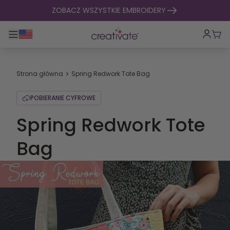
Przejdź do treści
ZOBACZ WSZYSTKIE EMBROIDERY
Przełącz główną nawigację
Kosz
Strona główna
Spring Redwork Tote Bag
POBIERANIE CYFROWE
Spring Redwork Tote
Bag