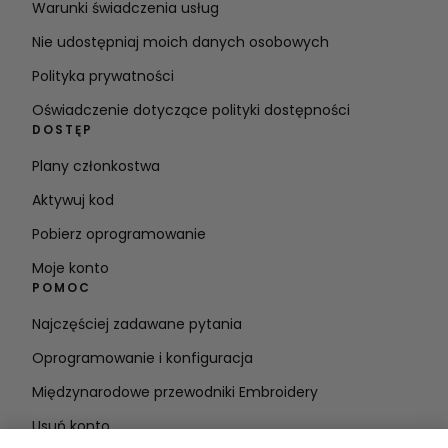
Warunki świadczenia usług
Nie udostępniaj moich danych osobowych
Polityka prywatności
Oświadczenie dotyczące polityki dostępności
DOSTĘP
Plany członkostwa
Aktywuj kod
Pobierz oprogramowanie
Moje konto
POMOC
Najczęściej zadawane pytania
Oprogramowanie i konfiguracja
Międzynarodowe przewodniki Embroidery
Usuń konto
BĄDŹ NA BIEŻĄCO