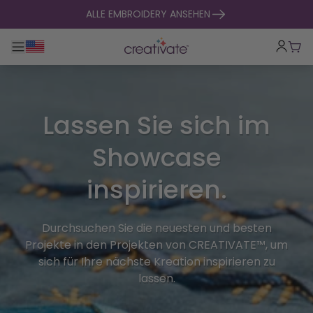
zum Inhalt springen
ALLE EMBROIDERY ANSEHEN
Hauptnavigation umklappen
War
Lassen Sie sich im
Showcase
inspirieren.
Durchsuchen Sie die neuesten und besten
Projekte in den Projekten von CREATIVATE™, um
sich für Ihre nächste Kreation inspirieren zu
lassen.