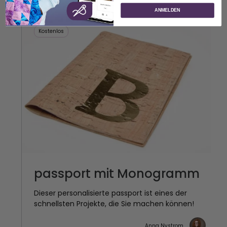
ANMELDEN
Kostenlos
passport mit Monogramm
Dieser personalisierte passport ist eines der
schnellsten Projekte, die Sie machen können!
Anna Nystrom