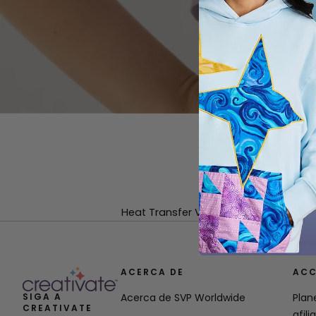
Heat Transfer Vinyl (HTV) makes it ea
ACERCA DE
ACC
SIGA A
Acerca de SVP Worldwide
Plan
CREATIVATE
afili