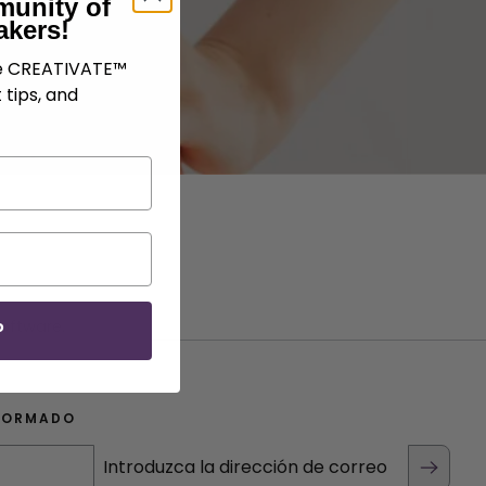
munity of
akers!
ve CREATIVATE™
 tips, and
Software.
P
FORMADO
Introduzca la dirección de correo