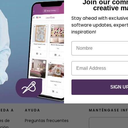
Join our com
creative m
Stay ahead with exclusi
software updates, expert
inspiration!
Nombre
Correo electrónico
sy to customize fabric using designs created in the Crafting 
SIGN U
EDA A
AYUDA
MANTÉNGASE IN
es de
Preguntas frecuentes
ación