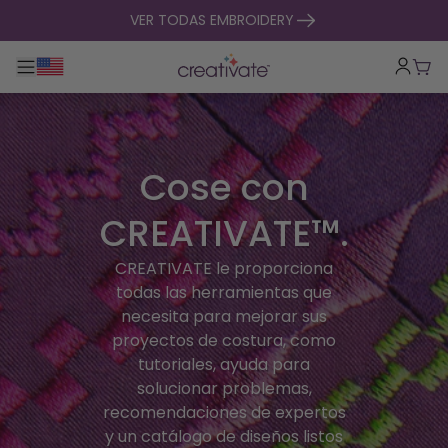
ir al contenido
VER TODAS EMBROIDERY
Alternar navegación principal
Carr
Cose con
CREATIVATE™.
CREATIVATE le proporciona
todas las herramientas que
necesita para mejorar sus
proyectos de costura, como
tutoriales, ayuda para
solucionar problemas,
recomendaciones de expertos
y un catálogo de diseños listos