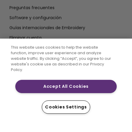
Preguntas frecuentes
Software y configuración
Guías internacionales de Embroidery
Eliminar cuenta
MANTÉNGASE INFORMADO
This website uses cookies to help the website
function, improve user experience and analyze
Introduzca la
website traffic. By clicking “Accept“, you agree to our
website's cookie use as described in our Privacy
dirección de correo electrónico
Policy.
Accept All Cookies
CREATIVATE MYSEWNET son marcas comerciales
exclusivas de Singer Sourcing Limited LLC. © 2026
Singer Sourcing Limited LLC o sus filiales. Todos los
Cookies Settings
derechos reservados.