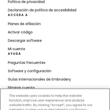
Política de privacidad
Declaración de política de accesibilidad
ACCEDA A
Planes de afiliación
Activar código
Descargar software
Mi cuenta
AYUDA
Preguntas frecuentes
Software y configuración
Guías internacionales de Embroidery
Eliminar cuenta
MANTÉNGASE INFORMADO
This website uses cookies to help the website
function, improve user experience and analyze
Introduzca la
website traffic. By clicking “Accept“, you agree to our
website's cookie use as described in our Privacy