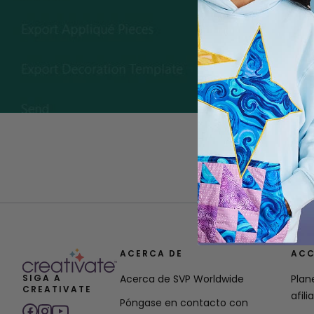
ACERCA DE
ACC
SIGA A
Acerca de SVP Worldwide
Plan
CREATIVATE
afili
Póngase en contacto con