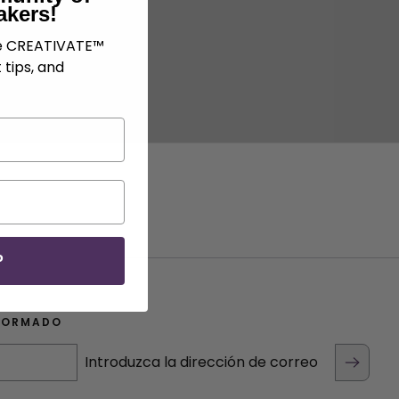
akers!
ve CREATIVATE™
 tips, and
P
FORMADO
Introduzca la dirección de correo