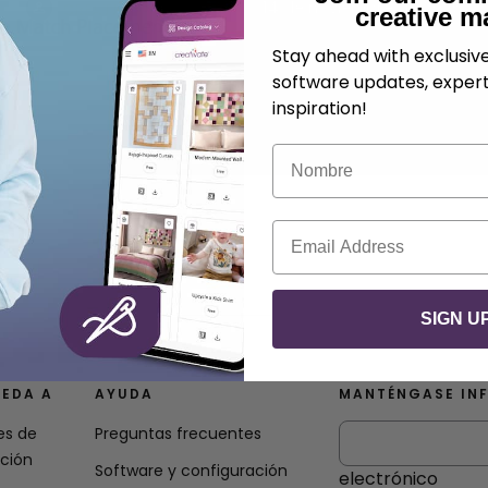
.
CREATIVATE Educación
14 de noviembre de 2025
creative m
Stay ahead with exclusi
software updates, expert
inspiration!
Nombre
Correo electrónico
SIGN U
EDA A
AYUDA
MANTÉNGASE IN
es de
Preguntas frecuentes
ación
Software y configuración
electrónico