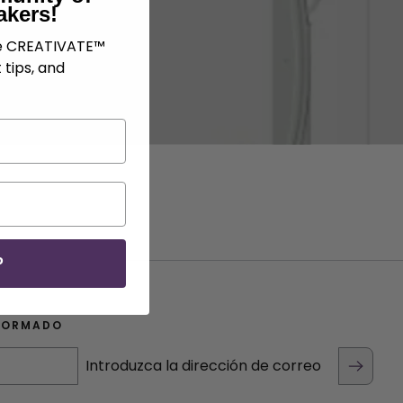
akers!
ve CREATIVATE™
 tips, and
P
FORMADO
Introduzca la dirección de correo