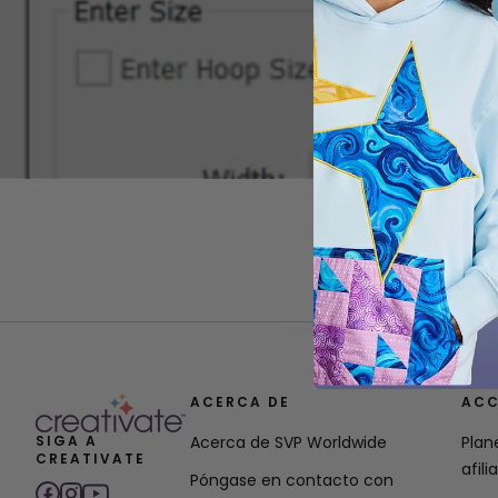
ACERCA DE
ACC
SIGA A
Acerca de SVP Worldwide
Plan
CREATIVATE
afili
Póngase en contacto con