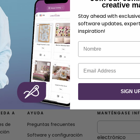
creative m
Stay ahead with exclusi
software updates, expert
inspiration!
Nombre
Correo electrónico
SIGN U
EDA A
AYUDA
MANTÉNGASE IN
es de
Preguntas frecuentes
ación
Software y configuración
electrónico