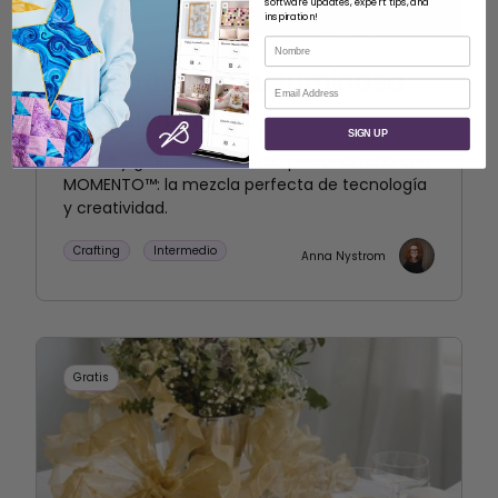
software updates, expert tips, and
inspiration!
Nombre
Cree una señal luminosa
Correo electrónico
LED grabada
SIGN UP
Diseña y graba un rótulo LED personalizado con
MOMENTO™: la mezcla perfecta de tecnología
y creatividad.
Crafting
Intermedio
Anna Nystrom
Gratis