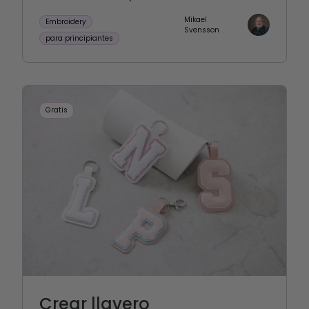
Mikael
Embroidery
Svensson
para principiantes
Gratis
Crear llavero