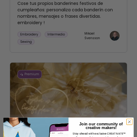
Cose tus propios banderines festivos de
cumpleaños: personaliza cada banderín con
nombres, mensajes o frases divertidas.
embroidery !
Mikael
Embroidery
Intermedio
Svensson
Sewing
Premium
Join our community of
creative makers!
Stay ahead with exclusive CREATIVATE™