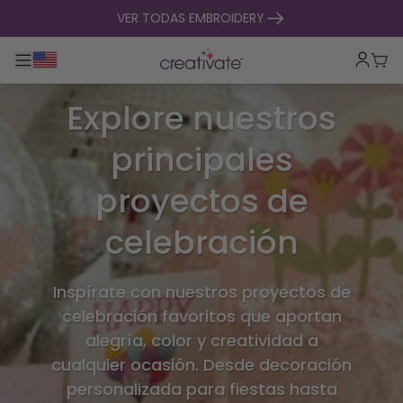
ir al contenido
VER TODAS EMBROIDERY
Alternar navegación principal
Carr
Explore nuestros
principales
proyectos de
celebración
Inspírate con nuestros proyectos de
celebración favoritos que aportan
alegría, color y creatividad a
cualquier ocasión. Desde decoración
personalizada para fiestas hasta