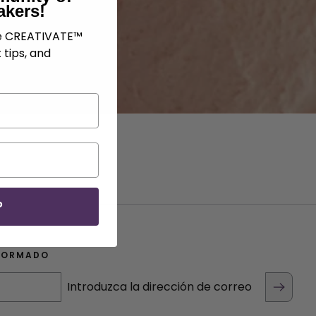
akers!
ve CREATIVATE™
 tips, and
P
FORMADO
Introduzca la dirección de correo