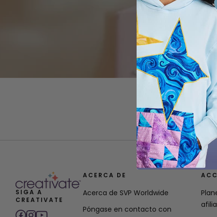
ACERCA DE
ACC
SIGA A
Acerca de SVP Worldwide
Plan
CREATIVATE
afili
Póngase en contacto con