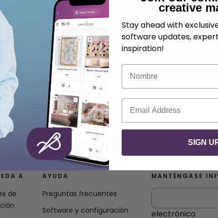
creative m
.
Mikael Svensson
Mayo 05, 2025
Stay ahead with exclusi
software updates, expert
inspiration!
Nombre
Correo electrónico
SIGN U
EDA A
AYUDA
MANTÉNGASE IN
es de
Preguntas frecuentes
ación
Software y configuración
electrónico