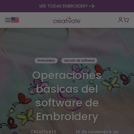
ir al contenido
VER TODAS EMBROIDERY
Alternar navegación principal
Carr
Embroidery
Lección de software
Operaciones
básicas del
software de
Embroidery
CREATIVATE
14 de noviembre de