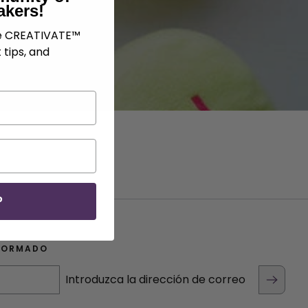
akers!
ve CREATIVATE™
 tips, and
P
FORMADO
Introduzca la dirección de correo