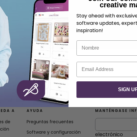
creative m
Stay ahead with exclusi
software updates, expert
inspiration!
Nombre
Correo electrónico
SIGN U
EDA A
AYUDA
MANTÉNGASE IN
es de
Preguntas frecuentes
ación
Software y configuración
electrónico