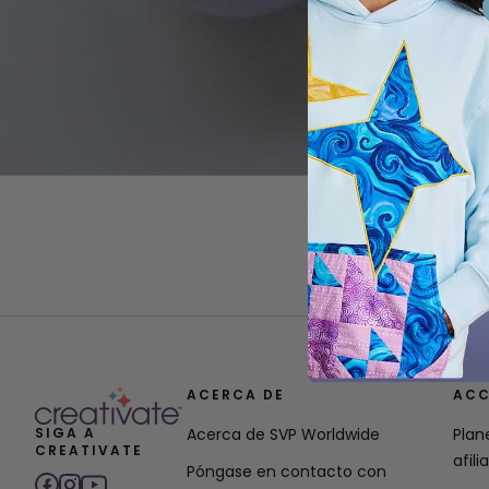
ACERCA DE
ACC
SIGA A
Acerca de SVP Worldwide
Plan
CREATIVATE
afili
Póngase en contacto con