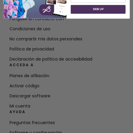
Acerca de SVP Worldwide
SIGN UP
Póngase en contacto con
Condiciones de uso
No compartir mis datos personales
Política de privacidad
Declaración de política de accesibilidad
ACCEDA A
Planes de afiliación
Activar código
Descargar software
Mi cuenta
AYUDA
Preguntas frecuentes
Software y configuración