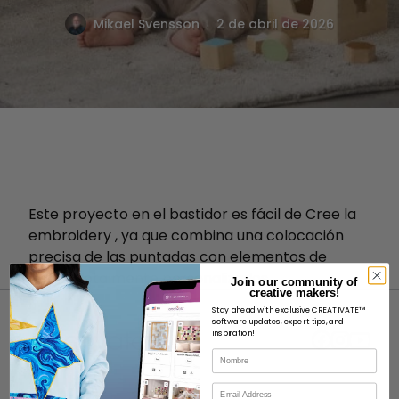
.
Mikael Svensson
2 de abril de 2026
Este proyecto en el bastidor es fácil de Cree la
embroidery , ya que combina una colocación
precisa de las puntadas con elementos de
diseño totalmente personalizados.
Join our community of
creative makers!
Stay ahead with exclusive CREATIVATE™
software updates, expert tips, and
inspiration!
Nombre
Correo electrónico
ACERCA DE