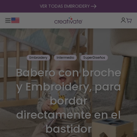
ir al contenido
VER TODAS EMBROIDERY
Alternar navegación principal
Carr
Embroidery
Intermedio
SuperDiseños
Babero con broche
y Embroidery, para
bordar
directamente en el
bastidor