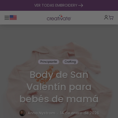
ir al contenido
VER TODAS EMBROIDERY
Alternar navegación principal
Carr
Principiante
Crafting
Body de San
Valentín para
bebés de mamá
.
Anna Nystrom
14 de enero de 2026