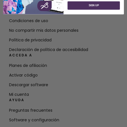
Acerca de SVP Worldwide
SIGN UP
Póngase en contacto con
Condiciones de uso
No compartir mis datos personales
Política de privacidad
Declaración de política de accesibilidad
ACCEDA A
Planes de afiliación
Activar código
Descargar software
Mi cuenta
AYUDA
Preguntas frecuentes
Software y configuración