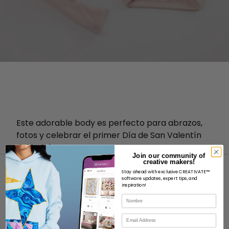
Este adorable body es perfecto para abrazos,
fotos y celebrar el primer Día de San Valentín
del bebé.
Join our community of
creative makers!
Stay ahead with exclusive CREATIVATE™
software updates, expert tips, and
inspiration!
Nombre
ACERCA DE
Correo electrónico