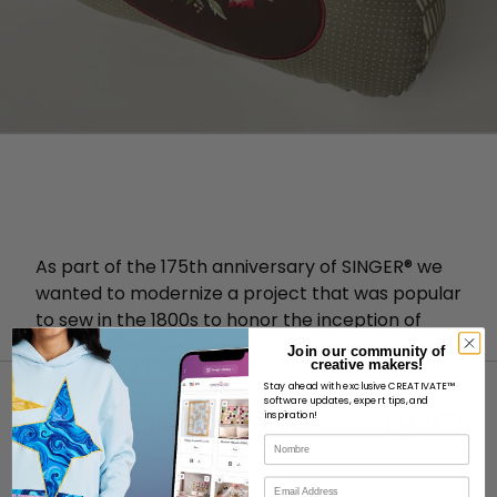
As part of the 175th anniversary of SINGER® we
wanted to modernize a project that was popular
to sew in the 1800s to honor the inception of
Singer in 1851.
Join our community of
creative makers!
Stay ahead with exclusive CREATIVATE™
software updates, expert tips, and
inspiration!
Nombre
Correo electrónico
ACERCA DE