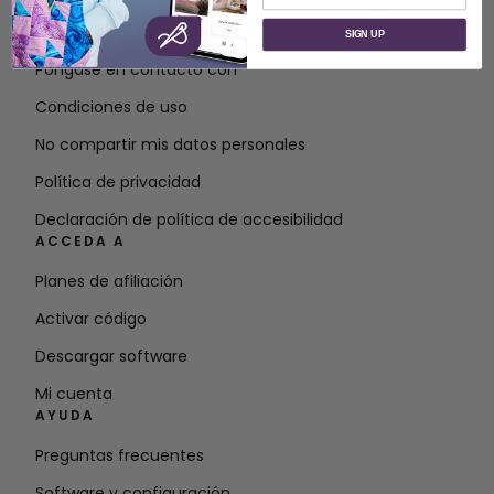
Acerca de SVP Worldwide
SIGN UP
Póngase en contacto con
Condiciones de uso
No compartir mis datos personales
Política de privacidad
Declaración de política de accesibilidad
ACCEDA A
Planes de afiliación
Activar código
Descargar software
Mi cuenta
AYUDA
Preguntas frecuentes
Software y configuración