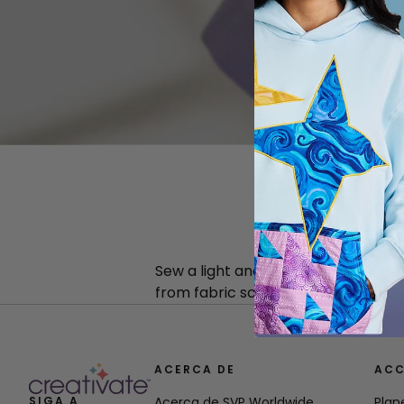
Sew a light and playful summer top
from fabric scraps, adding a fun an
ACERCA DE
ACC
SIGA A
Acerca de SVP Worldwide
Plan