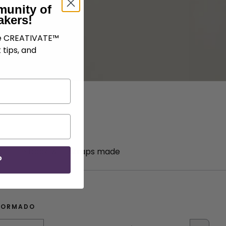
munity of
akers!
ve CREATIVATE™
 tips, and
s in the back with straps made
P
FORMADO