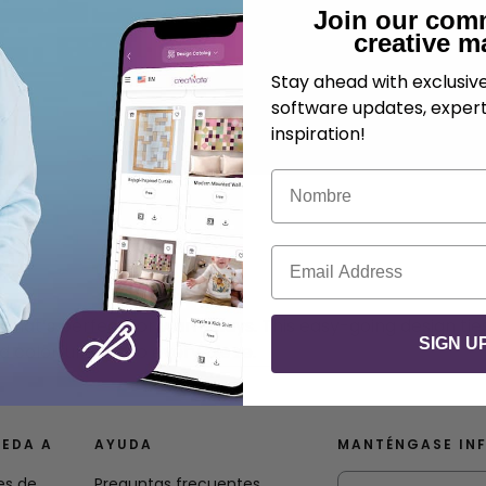
Join our com
creative m
Stay ahead with exclusi
software updates, expert
inspiration!
Nombre
Correo electrónico
 that’s perfect for warm days. This easy-going design tie
SIGN U
d colorful twist to every piece.
EDA A
AYUDA
MANTÉNGASE IN
es de
Preguntas frecuentes