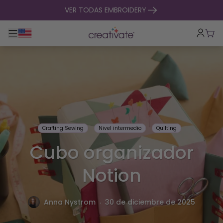
ir al contenido
VER TODAS EMBROIDERY
Alternar navegación principal
Carr
Crafting Sewing
Nivel intermedio
Quilting
Cubo organizador
Notion
.
Anna Nystrom
30 de diciembre de 2025