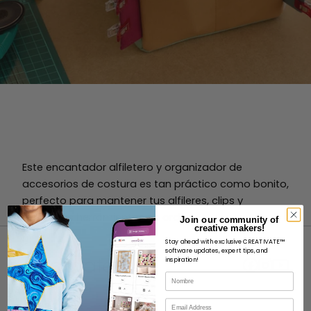
Este encantador alfiletero y organizador de
accesorios de costura es tan práctico como bonito,
perfecto para mantener tus alfileres, clips y
pequeñas herramientas en orden.
Join our community of
creative makers!
Stay ahead with exclusive CREATIVATE™
software updates, expert tips, and
inspiration!
Nombre
Correo electrónico
ACERCA DE