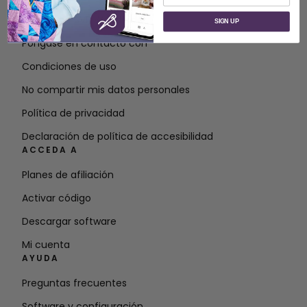
Acerca de SVP Worldwide
SIGN UP
Póngase en contacto con
Condiciones de uso
No compartir mis datos personales
Política de privacidad
Declaración de política de accesibilidad
ACCEDA A
Planes de afiliación
Activar código
Descargar software
Mi cuenta
AYUDA
Preguntas frecuentes
Software y configuración