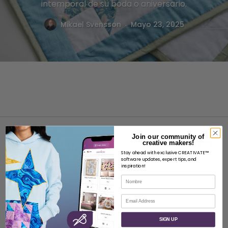
intemporal de su boda o aniversario.
.
Mikael Svensson
Mayo 23, 2025
Join our community of
creative makers!
Stay ahead with exclusive CREATIVATE™
software updates, expert tips, and
inspiration!
ACERCA DE
Nombre
Acerca de SVP Worldwide
Correo electrónico
Póngase en contacto con
SIGN UP