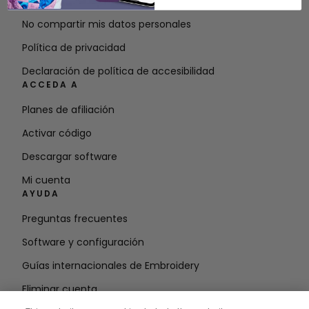
Condiciones de uso
No compartir mis datos personales
Política de privacidad
Declaración de política de accesibilidad
ACCEDA A
Planes de afiliación
Activar código
Descargar software
Mi cuenta
AYUDA
Preguntas frecuentes
Software y configuración
Guías internacionales de Embroidery
Eliminar cuenta
MANTÉNGASE INFORMADO