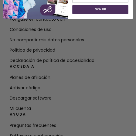
Acerca de SVP Worldwide
SIGN UP
Póngase en contacto con
Condiciones de uso
No compartir mis datos personales
Política de privacidad
Declaración de política de accesibilidad
ACCEDA A
Planes de afiliación
Activar código
Descargar software
Mi cuenta
AYUDA
Preguntas frecuentes
Software y configuración