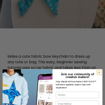
Make a cute fabric bow keychain to dress up
any tote or bag. This easy, beginner sewing
tutorial uses scrap fabric and takes less than an
hour to finish.
Join our community of
creative makers!
Stay ahead with exclusive CREATIVATE™
software updates, expert tips, and
inspiration!
Nombre
Correo electrónico
ACERCA DE