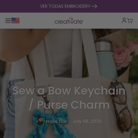
ir al contenido
VER TODAS EMBROIDERY
Alternar navegación principal
Carr
Sew a Bow Keychain
/ Purse Charm
.
Halle Ellis
July 08, 2026