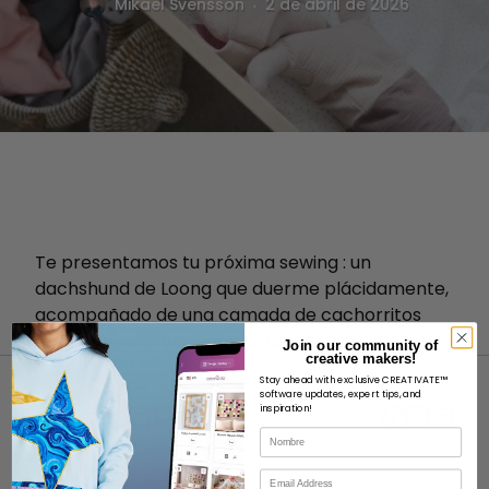
.
Mikael Svensson
2 de abril de 2026
Te presentamos tu próxima sewing : un
dachshund de Loong que duerme plácidamente,
acompañado de una camada de cachorritos
diminutos e igualmente somnolientos.
Join our community of
creative makers!
Stay ahead with exclusive CREATIVATE™
software updates, expert tips, and
inspiration!
Nombre
Correo electrónico
ACERCA DE