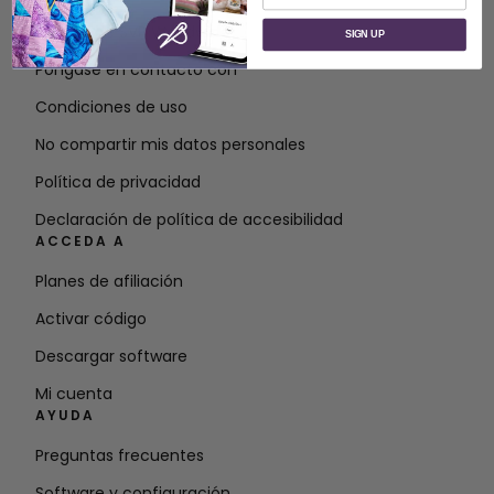
Acerca de SVP Worldwide
SIGN UP
Póngase en contacto con
Condiciones de uso
No compartir mis datos personales
Política de privacidad
Declaración de política de accesibilidad
ACCEDA A
Planes de afiliación
Activar código
Descargar software
Mi cuenta
AYUDA
Preguntas frecuentes
Software y configuración