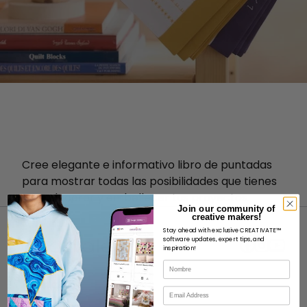
Cree elegante e informativo libro de puntadas
para mostrar todas las posibilidades que tienes
para decorar y embellecer tus proyectos.
Join our community of
creative makers!
Stay ahead with exclusive CREATIVATE™
software updates, expert tips, and
inspiration!
Nombre
ACERCA DE
Correo electrónico