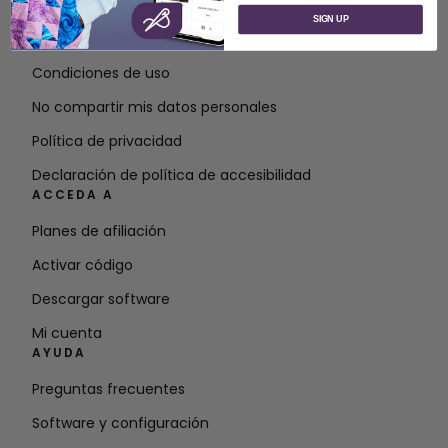
Acerca de SVP Worldwide
SIGN UP
Póngase en contacto con
Condiciones de uso
No compartir mis datos personales
Política de privacidad
Declaración de política de accesibilidad
ACCEDA A
Planes de afiliación
Activar código
Descargar software
Mi cuenta
AYUDA
Preguntas frecuentes
Software y configuración