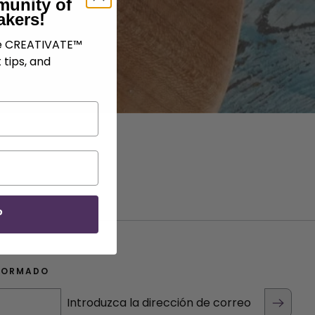
munity of
akers!
ve CREATIVATE™
 tips, and
P
FORMADO
Introduzca la dirección de correo