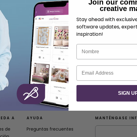
Join our com
creative m
Stay ahead with exclusi
software updates, expert
inspiration!
Nombre
Correo electrónico
res y amigos con esta bolsaCree .
SIGN U
EDA A
AYUDA
MANTÉNGASE IN
es de
Preguntas frecuentes
ación