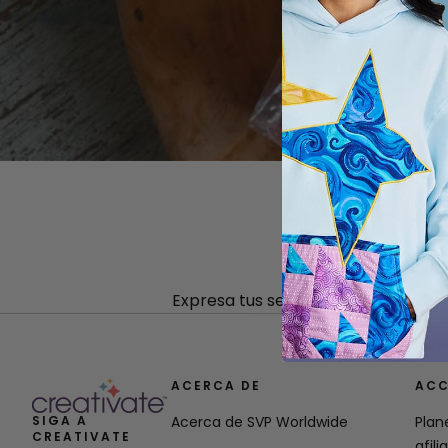
Expresa tus sentimientos a familia
ACERCA DE
ACC
SIGA A
Acerca de SVP Worldwide
Plan
CREATIVATE
afili