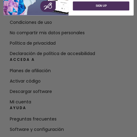
Acerca de SVP Worldwide
SIGN UP
Póngase en contacto con
Condiciones de uso
No compartir mis datos personales
Política de privacidad
Declaración de política de accesibilidad
ACCEDA A
Planes de afiliación
Activar código
Descargar software
Mi cuenta
AYUDA
Preguntas frecuentes
Software y configuración