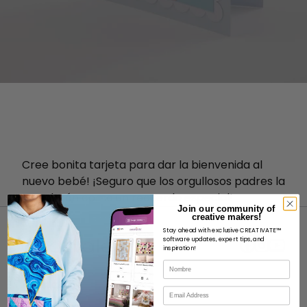
Cree bonita tarjeta para dar la bienvenida al
nuevo bebé! ¡Seguro que los orgullosos padres la
guardarán como un recuerdo especial!
Join our community of
creative makers!
Stay ahead with exclusive CREATIVATE™
software updates, expert tips, and
inspiration!
Nombre
ACERCA DE
Correo electrónico