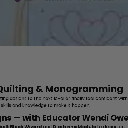
Quilting & Monogramming
ing designs to the next level or finally feel confident w
skills and knowledge to make it happen.
gns — with Educator Wendi Ow
uilt Block Wizard
and
Digitizing Module
to design and 