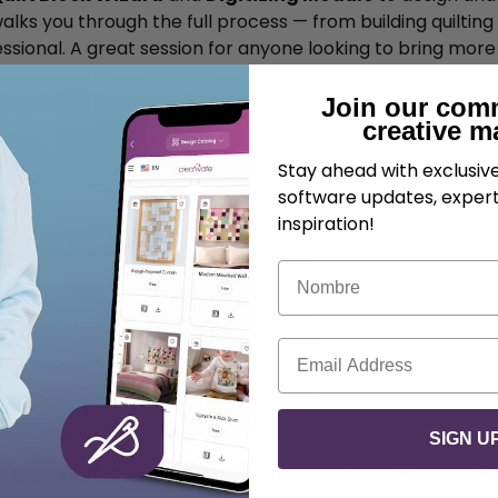
alks you through the full process — from building quiltin
ssional. A great session for anyone looking to bring more 
Join our com
creative m
Stay ahead with exclusi
software updates, expert
inspiration!
Nombre
Correo electrónico
SIGN U
ograms — with Educator Soni Gr