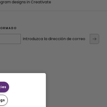
ogram designs in Creativate
FORMADO
Introduzca la dirección de correo
kies
ngs