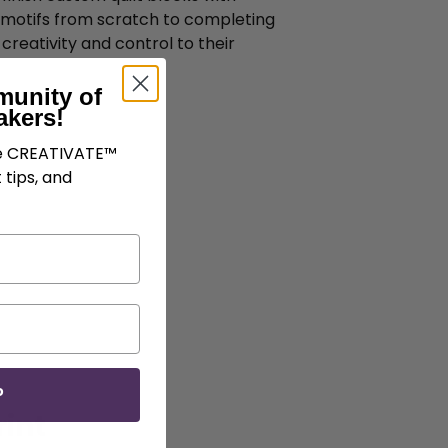
g motifs from scratch to completing
creativity and control to their
munity of
akers!
ve CREATIVATE™
 tips, and
P
int