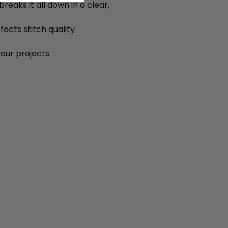
eaks it all down in a clear,
ects stitch quality
your projects