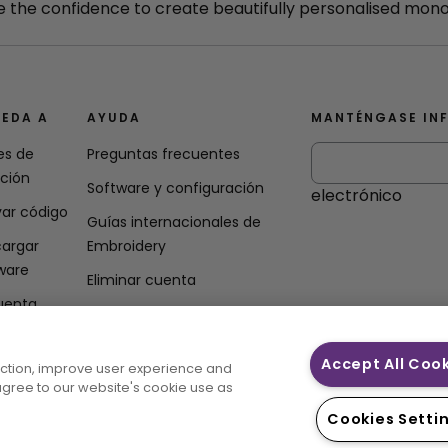
ave the confidence to create beautifully personalised mon
EDA A
AYUDA
MANTÉNGASE IN
es de
Preguntas frecuentes
ación
Software y configuración
electrónico
var código
Guías internacionales de
argar
Embroidery
ware
Eliminar cuenta
uenta
Accept All Coo
unction, improve user experience and
 agree to our website's cookie use as
Cookies Setti