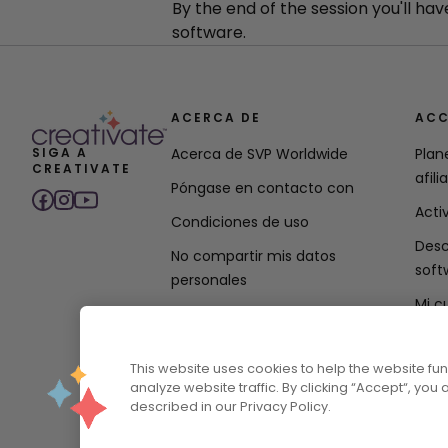
By the end of the session you'll h
software.
ACERCA DE
ACC
SIGA A
Acerca de SVP Worldwide
Plan
CREATIVATE
afili
Póngase en contacto con
Acti
Condiciones de uso
Desc
No compartir mis datos
soft
personales
Mi c
Política de privacidad
Declaración de política de
This website uses cookies to help the website f
accesibilidad
analyze website traffic. By clicking “Accept“, you
described in our Privacy Policy.