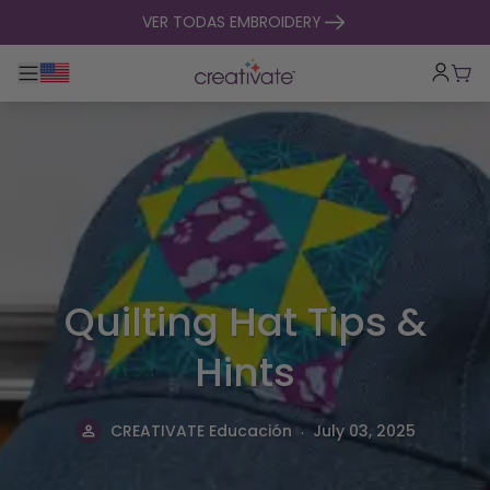
ir al contenido
VER TODAS EMBROIDERY
Alternar navegación principal
Carr
Quilting Hat Tips &
Hints
.
CREATIVATE Educación
July 03, 2025