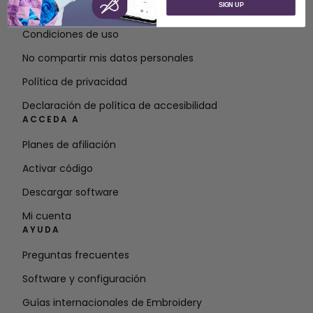
SIGN UP
Póngase en contacto con
Condiciones de uso
No compartir mis datos personales
Política de privacidad
Declaración de política de accesibilidad
ACCEDA A
Planes de afiliación
Activar código
Descargar software
Mi cuenta
AYUDA
Preguntas frecuentes
Software y configuración
Guías internacionales de Embroidery