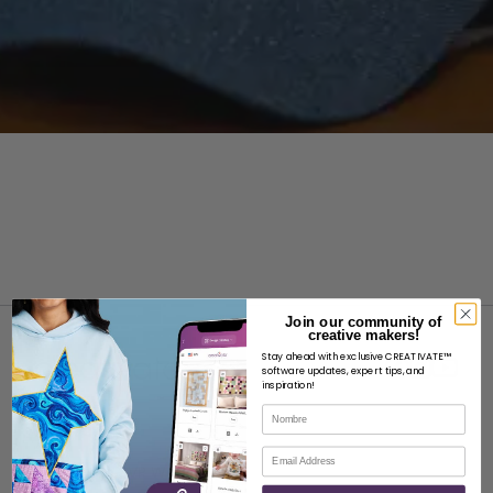
Join our community of
creative makers!
Stay ahead with exclusive CREATIVATE™
software updates, expert tips, and
inspiration!
Nombre
ACERCA DE
Correo electrónico
Acerca de SVP Worldwide