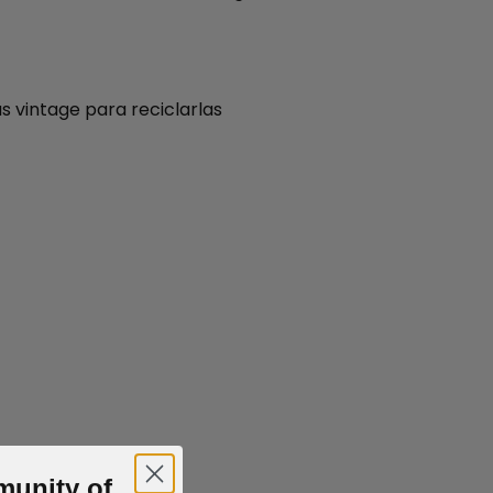
s vintage para reciclarlas
munity of