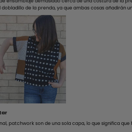
a de ensamblaje demasiado cerca de una costura de la pr
 dobladillo de la prenda, ya que ambas cosas añadirán u
tar
nal, patchwork son de una sola capa, lo que significa que