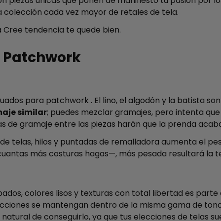
 piezas únicas que ponen de manifiesto tu pasión por los 
colección cada vez mayor de retales de tela.
a Cree tendencia te quede bien.
u Patchwork
cuados para patchwork . El lino, el algodón y la batista s
aje similar
; puedes mezclar gramajes, pero intenta que
ivas de gramaje entre las piezas harán que la prenda aca
de telas, hilos y puntadas de remalladora aumenta el pe
uantas más costuras hagas—, más pesada resultará la te
dos, colores lisos y texturas con total libertad es parte 
ecciones se mantengan dentro de la misma gama de tonos
atural de conseguirlo, ya que tus elecciones de telas su