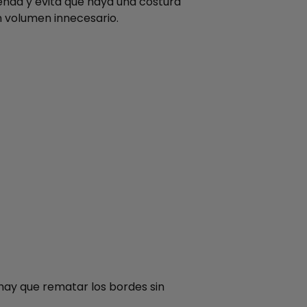
enda y evita que haya una costura
n volumen innecesario.
 hay que rematar los bordes sin