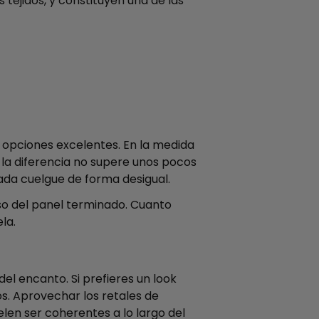
tejidos, y constituyen una de las
on opciones excelentes. En la medida
 la diferencia no supere unos pocos
bada cuelgue de forma desigual.
so del panel terminado. Cuanto
la.
del encanto. Si prefieres un look
. Aprovechar los retales de
elen ser coherentes a lo largo del