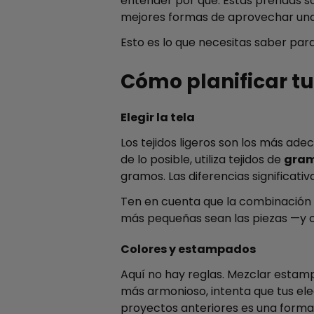
entender por qué. Estas prendas son
mejores formas de aprovechar una 
Esto es lo que necesitas saber par
Cómo planificar t
Elegir la tela
Los tejidos ligeros son los más ade
de lo posible, utiliza tejidos de
gram
gramos. Las diferencias significat
Ten en cuenta que la combinación 
más pequeñas sean las piezas —y c
Colores y estampados
Aquí no hay reglas. Mezclar estampa
más armonioso, intenta que tus el
proyectos anteriores es una forma n