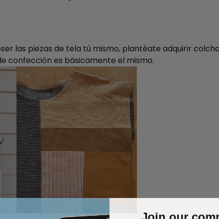
ser las piezas de tela tú mismo, plantéate adquirir colcha
de confección es básicamente el mismo.
Join our com