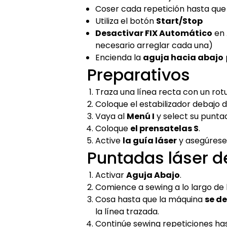
Coser cada repetición hasta qu
Utiliza el botón
Start/Stop
Desactivar FIX Automático
en 
necesario arreglar cada una)
Encienda la
aguja hacia abajo
Preparativos
Traza una línea recta con un rot
Coloque el estabilizador debajo de
Vaya al
Menú I
y select su puntad
Coloque
el prensatelas S
.
Active
la guía láser
y asegúrese 
Puntadas láser d
Activar
Aguja Abajo
.
Comience a sewing a lo largo de 
Cosa hasta que la máquina
se d
la línea trazada.
Continúe sewing repeticiones has