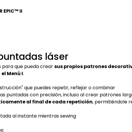
 EPIC™ II
puntadas láser
s para que pueda crear
sus propios patrones decorat
n
el Menú I
.
trucción" que puedes repetir, reflejar o combinar
las puntadas con precisión, incluso al crear patrones lar
icamente al final de cada repetición
, permitiéndole r
tada al instante mientras sewing
s: