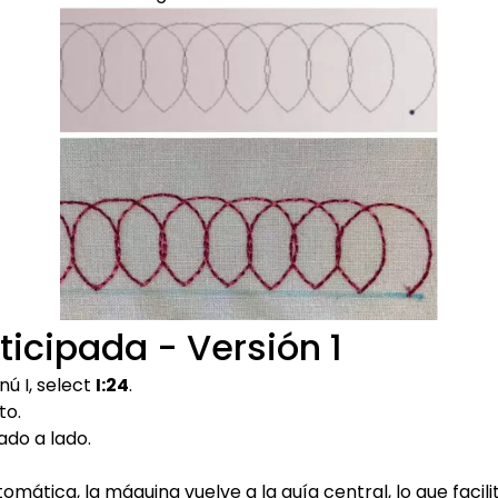
icipada - Versión 1
nú I, select
I:24
.
to.
ado a lado.
mática, la máquina vuelve a la guía central, lo que facil