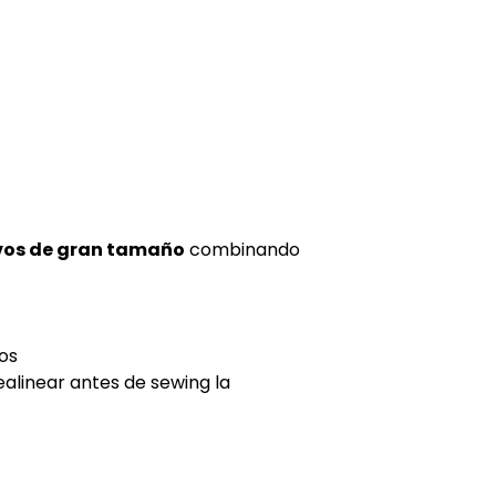
ivos de gran tamaño
combinando
gos
ealinear antes de sewing la