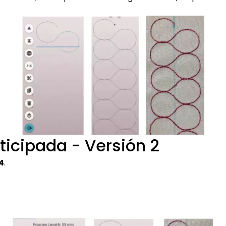
icipada - Versión 2
24
.