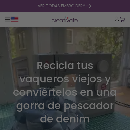
ir al contenido
VER TODAS EMBROIDERY
Alternar navegación principal
Carr
Recicla tus
vaqueros viejos y
conviértelos en una
gorra de pescador
de denim