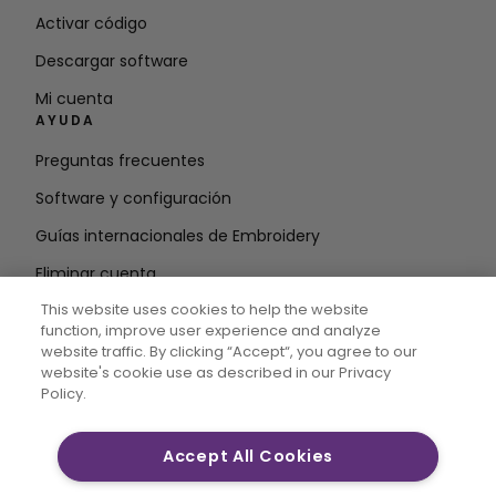
Activar código
Descargar software
Mi cuenta
AYUDA
Preguntas frecuentes
Software y configuración
Guías internacionales de Embroidery
Eliminar cuenta
MANTÉNGASE INFORMADO
This website uses cookies to help the website
function, improve user experience and analyze
Introduzca la
website traffic. By clicking “Accept“, you agree to our
website's cookie use as described in our Privacy
dirección de correo electrónico
Policy.
Accept All Cookies
CREATIVATE MYSEWNET son marcas comerciales