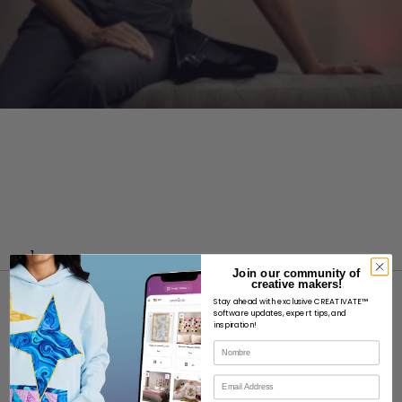
]
Join our community of
creative makers!
Stay ahead with exclusive CREATIVATE™
software updates, expert tips, and
inspiration!
Nombre
ACERCA DE
Correo electrónico