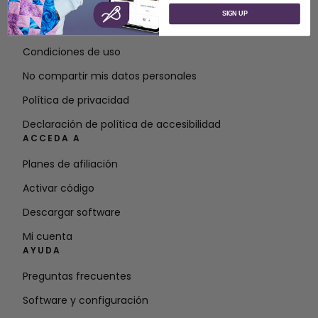
Acerca de SVP Worldwide
SIGN UP
Póngase en contacto con
Condiciones de uso
No compartir mis datos personales
Política de privacidad
Declaración de política de accesibilidad
ACCEDA A
Planes de afiliación
Activar código
Descargar software
Mi cuenta
AYUDA
Preguntas frecuentes
Software y configuración