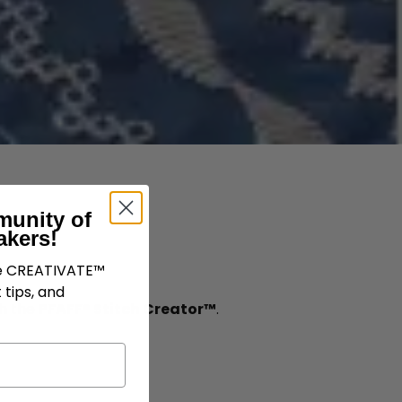
munity of
akers!
ve CREATIVATE™
 tips, and
th the
PFAFF® Stitch Creator™
.