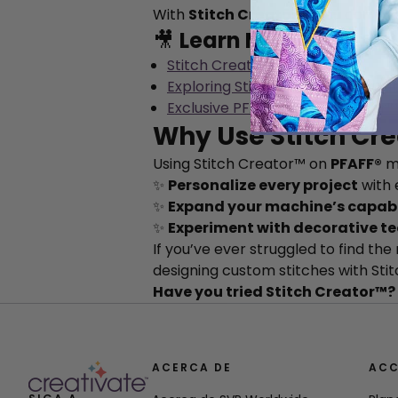
With
Stitch Creator™
, you don’t 
🎥
Learn More:
Stitch Creator™ - YouTube
Exploring Stitch Creator - YouTu
Exclusive PFAFF® Stitch Creator™
Why Use Stitch Cr
Using Stitch Creator™ on
PFAFF®
m
✨
Personalize every project
with 
✨
Expand your machine’s capabi
✨
Experiment with decorative t
If you’ve ever struggled to find the
designing custom stitches with Sti
Have you tried Stitch Creator™? 
ACERCA DE
ACC