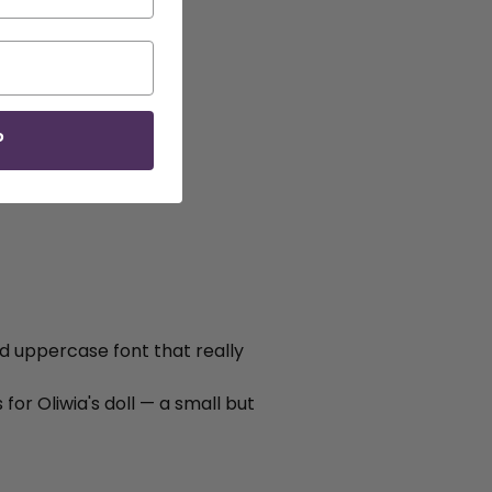
P
d uppercase font that really
or Oliwia's doll — a small but