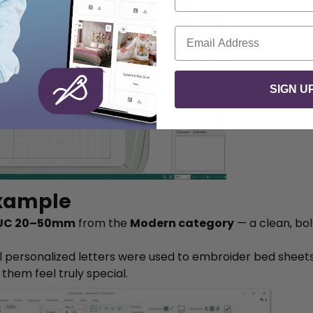
Correo electrónico
SIGN U
Example
 UC 20–50mm
from the
Modern category
— a clean, bol
 personalized letters were used to embroider bed sheets f
them feel truly special.