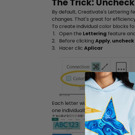
The Trick: Uncheck
By default, Creativate's Lettering 
changes. That's great for efficienc
To create individual color blocks fo
Open the
Lettering
feature and
Before clicking
Apply
,
uncheck 
Hacer clic
Aplicar
Each letter will now be its own sep
one individually.