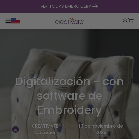
ir al contenido
VER TODAS EMBROIDERY
Alternar navegación principal
Carr
Digitalización - con
software de
Embroidery
CREATIVATE
19 de noviembre de
.
Educación
2025