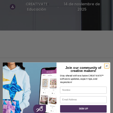
CREATIVATE
14 de noviembre de
.
Educación
2025
Join our community of
creative makers!
Stay ahead with exclusive CREATIVATE™
software updates, expert tips, and
inspiration!
ACERCA DE
Nombre
Acerca de SVP Worldwide
Correo electrónico
Póngase en contacto con
SIGN UP