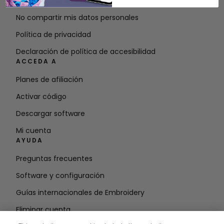
Condiciones de uso
No compartir mis datos personales
Política de privacidad
Declaración de política de accesibilidad
ACCEDA A
Planes de afiliación
Activar código
Descargar software
Mi cuenta
AYUDA
Preguntas frecuentes
Software y configuración
Guías internacionales de Embroidery
Eliminar cuenta
MANTÉNGASE INFORMADO