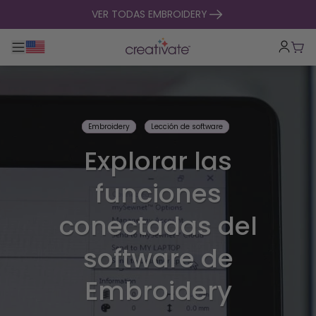
ir al contenido
VER TODAS EMBROIDERY
Alternar navegación principal
Carr
Embroidery
Lección de software
Explorar las
funciones
conectadas del
software de
Embroidery