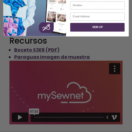
Nombre
de arte
Correo electrónico
Borda tu propia
firma
o utiliza la función
Caligrafía
para crear monogramas
SIGN UP
personalizados y letras estilizadas.
Recursos
Boceto S3E6 (PDF)
Paraguas Imagen de muestra